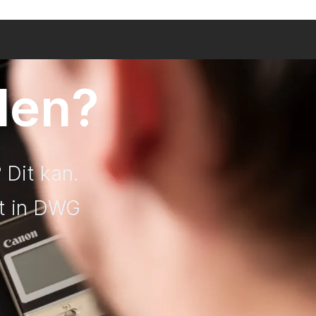
len?
 Dit kan.
st in DWG