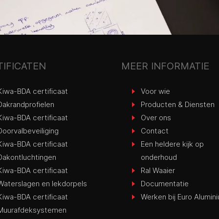
TIFICATEN
MEER INFORMATIE
Kiwa-BDA certificaat
Voor wie
Dakrandprofielen
Producten & Diensten
Kiwa-BDA certificaat
Over ons
Doorvalbeveiliging
Contact
Kiwa-BDA certificaat
Een heldere kijk op
Dakontluchtingen
onderhoud
Kiwa-BDA certificaat
Ral Waaier
Waterslagen en lekdorpels
Documentatie
Kiwa-BDA certificaat
Werken bij Euro Alumin
Muurafdeksystemen